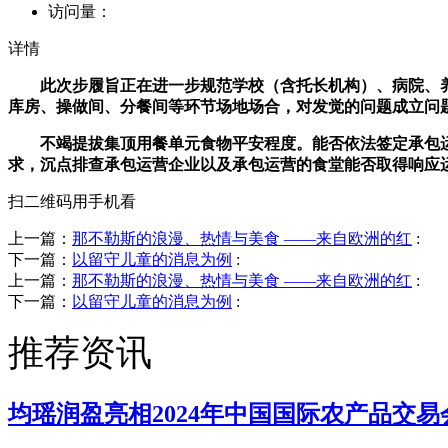
访问量：
详情
此次步履旨正在进一步规范学校（含托长机构）、病院、养
库房、操做间、分餐间等环节场地场合，对发觉的问题成立问
不竭提拔集顶用餐单元食物平安程度。能否依法签定承包运
求，沉点排查承包运营企业以及承包运营的食堂能否取得响应运营
扫二维码用手机看
上一篇：
那不勒斯的浪漫、热情与美食 ——来自欧洲的红
:
下一篇：
以留守儿童的消息为例
:
上一篇：
那不勒斯的浪漫、热情与美食 ——来自欧洲的红
:
下一篇：
以留守儿童的消息为例
:
推荐资讯
均瑶润盈亮相2024年中国国际农产品交易