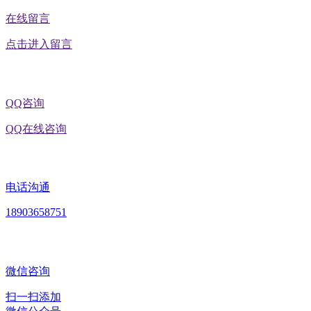
在线留言
点击进入留言
QQ咨询
QQ在线咨询
电话沟通
18903658751
微信咨询
扫一扫添加