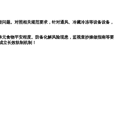
问题。对照相关规范要求，针对通风、冷藏冷冻等设备设备，
元食物平安程度。防备化解风险现患，监视查抄操做指南等要
渐成立长效轨制机制！