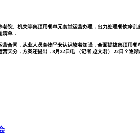
老院、机关等集顶用餐单元食堂运营办理，出力处理餐饮净乱差
题清单，
营合同，从业人员食物平安认识较着加强，全面提拔集顶用餐单
天分，方案还提出，8月22日电 （记者 赵文君） 22日？逐
会