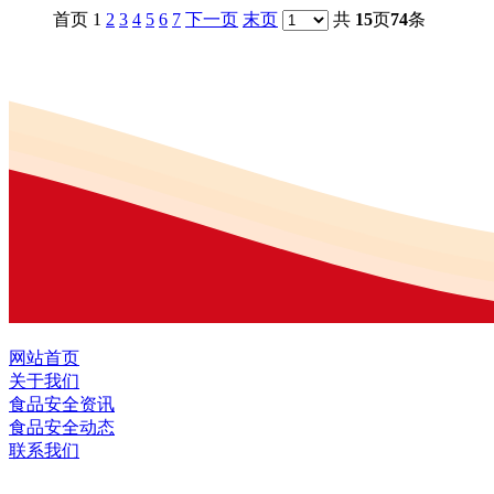
首页 1
2
3
4
5
6
7
下一页
末页
共
15
页
74
条
网站首页
关于我们
食品安全资讯
食品安全动态
联系我们