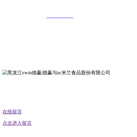
黑龙江vwin德赢|德赢与ac米兰食品股份
全国统一客服热线：
18903658751
地址：哈尔滨南岗区红旗满族乡科技园区
地址：双城经济技术开发区娃哈哈路6号
地址：黑龙江萝北县宝泉岭二九0公路一号
地址：黑龙江省延寿县工业园区北泰山路5号
在线留言
点击进入留言