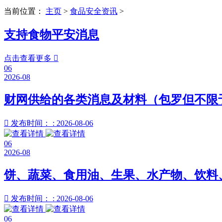
当前位置：
主页
>
食品安全资讯
>
支持食物平安消息
点击查看更多

06
2026-08
财网供给的各类消息及材料（包罗但不限

发布时间： : 2026-08-06
06
2026-08
饼、蔬菜、食用油、生果、水产物、饮料

发布时间： : 2026-08-06
06